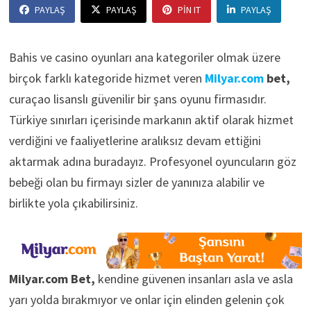
PAYLAŞ
PAYLAŞ
PIN IT
PAYLAŞ
Bahis ve casino oyunları ana kategoriler olmak üzere
birçok farklı kategoride hizmet veren
Milyar.com
bet,
curaçao lisanslı güvenilir bir şans oyunu firmasıdır.
Türkiye sınırları içerisinde markanın aktif olarak hizmet
verdiğini ve faaliyetlerine aralıksız devam ettiğini
aktarmak adına buradayız. Profesyonel oyuncuların göz
bebeği olan bu firmayı sizler de yanınıza alabilir ve
birlikte yola çıkabilirsiniz.
Milyar.com
Bet,
kendine güvenen insanları asla ve asla
yarı yolda bırakmıyor ve onlar için elinden gelenin çok