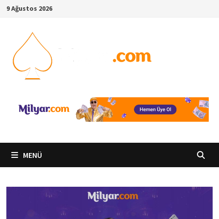
İçeriğe
9 Ağustos 2026
geç
MENÜ