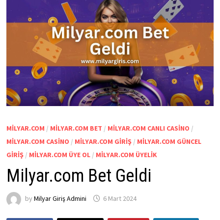
MILYAR.COM
/
MILYAR.COM BET
/
MILYAR.COM CANLI CASINO
/
MILYAR.COM CASINO
/
MILYAR.COM GIRIŞ
/
MILYAR.COM GÜNCEL
GIRIŞ
/
MILYAR.COM ÜYE OL
/
MILYAR.COM ÜYELIK
Milyar.com Bet Geldi
by
Milyar Giriş Admini
6 Mart 2024