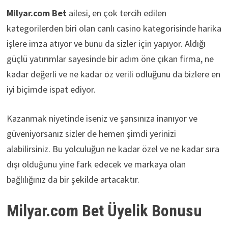
Milyar.com
Bet
ailesi, en çok tercih edilen
kategorilerden biri olan canlı casino kategorisinde harika
işlere imza atıyor ve bunu da sizler için yapıyor. Aldığı
güçlü yatırımlar sayesinde bir adım öne çıkan firma, ne
kadar değerli ve ne kadar öz verili odluğunu da bizlere en
iyi biçimde ispat ediyor.
Kazanmak niyetinde iseniz ve şansınıza inanıyor ve
güveniyorsanız sizler de hemen şimdi yerinizi
alabilirsiniz. Bu yolculuğun ne kadar özel ve ne kadar sıra
dışı olduğunu yine fark edecek ve markaya olan
bağlılığınız da bir şekilde artacaktır.
Milyar.com
Bet Üyelik Bonusu