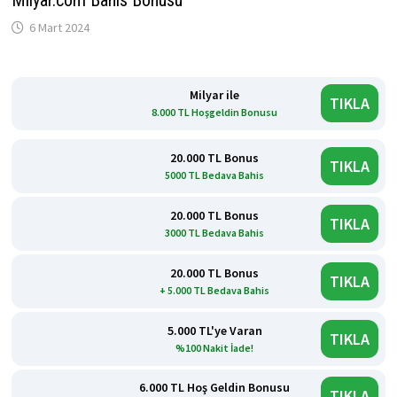
6 Mart 2024
Milyar ile
TIKLA
8.000 TL Hoşgeldin Bonusu
20.000 TL Bonus
TIKLA
5000 TL Bedava Bahis
20.000 TL Bonus
TIKLA
3000 TL Bedava Bahis
20.000 TL Bonus
TIKLA
+ 5.000 TL Bedava Bahis
5.000 TL'ye Varan
TIKLA
%100 Nakit İade!
6.000 TL Hoş Geldin Bonusu
TIKLA