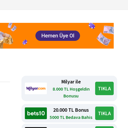
Milyar ile
TIKLA
8.000 TL Hoşgeldin
Bonusu
20.000 TL Bonus
TIKLA
5000 TL Bedava Bahis